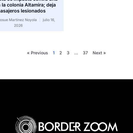
 la colonia Altamira; deja
pasajeros lesionados
Josue Martinez Noyola
julio 16,
2026
« Previous
1
2
3
…
37
Next »