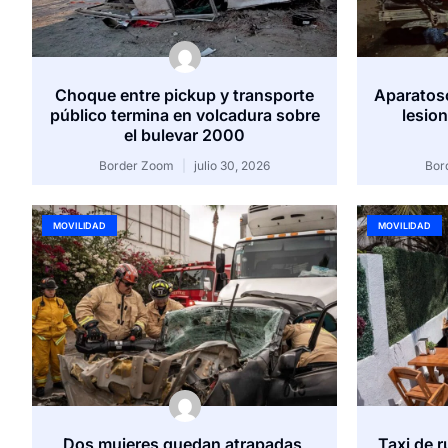
Choque entre pickup y transporte
Aparatoso
público termina en volcadura sobre
lesion
el bulevar 2000
Border Zoom
julio 30, 2026
Bor
MOVILIDAD
MOVILIDAD
Dos mujeres quedan atrapadas,
Taxi de r