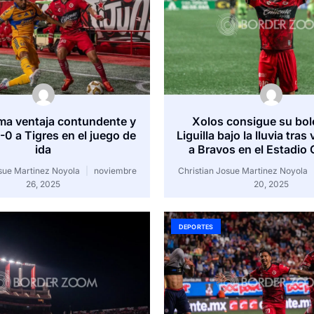
ma ventaja contundente y
Xolos consigue su bole
-0 a Tigres en el juego de
Liguilla bajo la lluvia tras
ida
a Bravos en el Estadio 
osue Martinez Noyola
noviembre
Christian Josue Martinez Noyola
26, 2025
20, 2025
DEPORTES