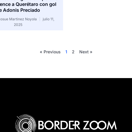
ence a Querétaro con gol
e Adonis Preciado
 Josue Martinez Noyola
julio 11,
2025
« Previous
1
2
Next »