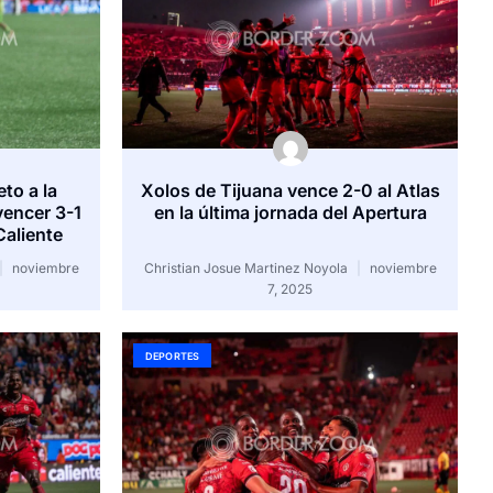
to a la
Xolos de Tijuana vence 2-0 al Atlas
 vencer 3-1
en la última jornada del Apertura
Caliente
noviembre
Christian Josue Martinez Noyola
noviembre
7, 2025
DEPORTES