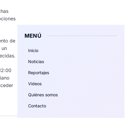
chas
pciones
MENÚ
ento de
 un
Inicio
ecidas.
Noticias
12:00
Reportajes
riano
Videos
cceder
Quiénes somos
Contacto