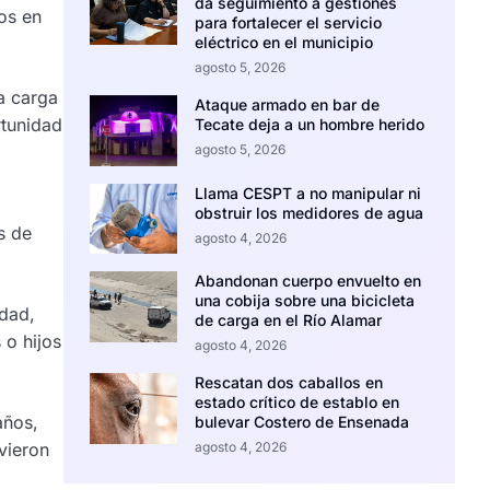
da seguimiento a gestiones
os en
para fortalecer el servicio
eléctrico en el municipio
agosto 5, 2026
la carga
Ataque armado en bar de
rtunidad
Tecate deja a un hombre herido
agosto 5, 2026
Llama CESPT a no manipular ni
obstruir los medidores de agua
s de
agosto 4, 2026
Abandonan cuerpo envuelto en
una cobija sobre una bicicleta
idad,
de carga en el Río Alamar
 o hijos
agosto 4, 2026
Rescatan dos caballos en
estado crítico de establo en
años,
bulevar Costero de Ensenada
agosto 4, 2026
vieron