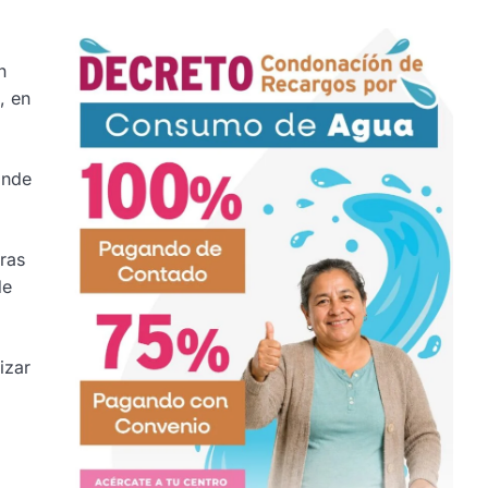
n
, en
ande
ras
de
izar