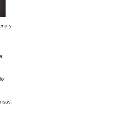
ena y
a
do
risas.